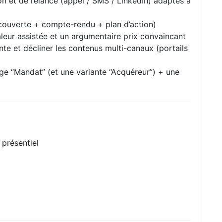
on et de relance (appel / SMS / LinkedIn) adaptés à
couverte + compte-rendu + plan d’action)
aleur assistée et un argumentaire prix convaincant
e et décliner les contenus multi-canaux (portails
ge “Mandat” (et une variante “Acquéreur”) + une
 présentiel