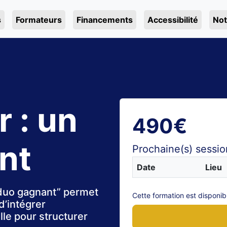
s
Formateurs
Financements
Accessibilité
Not
r : un
490€
nt
Prochaine(s) sessio
Date
Lieu
n duo gagnant” permet
Cette formation est disponibl
d’intégrer
elle pour structurer